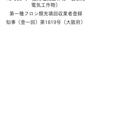
電気工作物）
第一種フロン類充填回収業者登録
知事（登一回）第1819号（大阪府）
​藤原電機工業株式会社
〒599-8233 大阪府堺市中区大野芝町235-1
TEL:072-235-5701
FAX:
072-236-5223
アクセス
南海高野線・北野田駅バス乗換堺駅南口行き
中茶屋又は西口園下車徒歩5分
営業時間
月～土曜 8:00～17:00
休業日
日曜・祝日